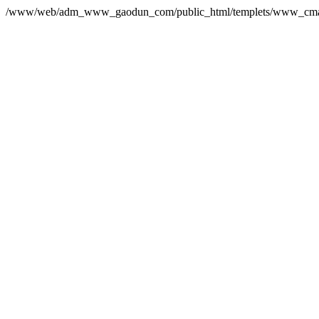
/www/web/adm_www_gaodun_com/public_html/templets/www_cma_