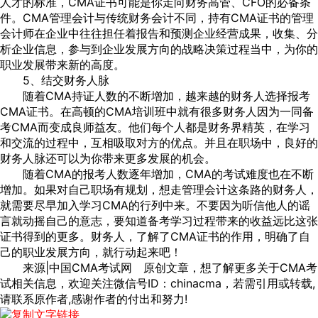
人才的标准，CMA证书可能是你走向财务高管、CFO的必备条
件。CMA管理会计与传统财务会计不同，持有CMA证书的管理
会计师在企业中往往担任着报告和预测企业经营成果，收集、分
析企业信息，参与到企业发展方向的战略决策过程当中，为你的
职业发展带来新的高度。
5、结交财务人脉
随着CMA持证人数的不断增加，越来越的财务人选择报考
CMA证书。在高顿的CMA培训班中就有很多财务人因为一同备
考CMA而变成良师益友。他们每个人都是财务界精英，在学习
和交流的过程中，互相吸取对方的优点。并且在职场中，良好的
财务人脉还可以为你带来更多发展的机会。
随着CMA的报考人数逐年增加，CMA的考试难度也在不断
增加。如果对自己职场有规划，想走管理会计这条路的财务人，
就需要尽早加入学习CMA的行列中来。不要因为听信他人的谣
言就动摇自己的意志，要知道备考学习过程带来的收益远比这张
证书得到的更多。财务人，了解了CMA证书的作用，明确了自
己的职业发展方向，就行动起来吧！
来源|中国CMA考试网 原创文章，想了解更多关于CMA考
试相关信息，欢迎关注微信号ID：chinacma，若需引用或转载,
请联系原作者,感谢作者的付出和努力!