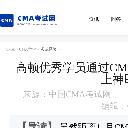
资讯
问答
CMA
CMA学堂
考试经验
>
>
>
高顿优秀学员通过CM
上神
来源：中国CMA考试网
编辑：
【导读】
虽然距离11月C