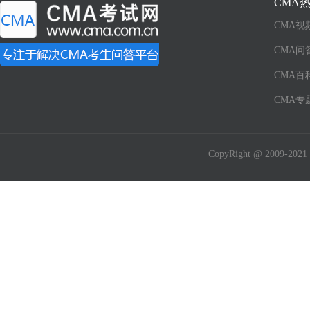
CMA
CMA视
CMA问
CMA百
CMA专
CopyRight @ 2009-2