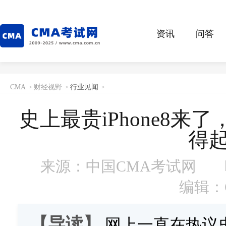
资讯
问答
CMA
财经视野
行业见闻
>
>
>
史上最贵iPhone8
得
来源：中国CMA考试网
编辑：
【导读】
网上一直在热议史上