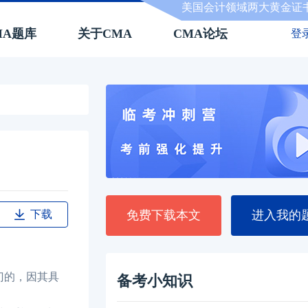
美国会计领域两大黄金证
MA题库
关于CMA
CMA论坛
登
下载
免费下载本文
进入我的
门的，因其具
备考小知识