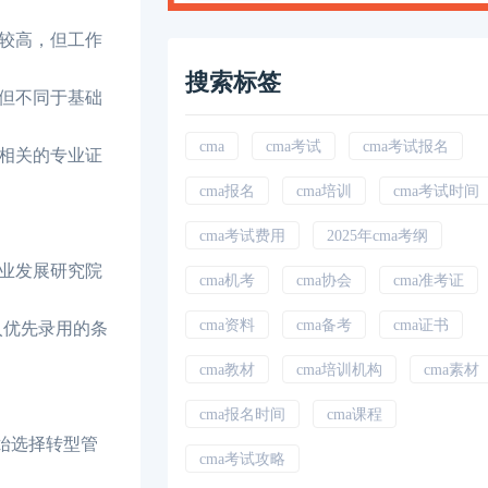
较高，但工作
搜索标签
但不同于基础
cma
cma考试
cma考试报名
相关的专业证
cma报名
cma培训
cma考试时间
cma考试费用
2025年cma考纲
业发展研究院
cma机考
cma协会
cma准考证
cma资料
cma备考
cma证书
入优先录用的条
cma教材
cma培训机构
cma素材
cma报名时间
cma课程
始选择转型管
cma考试攻略