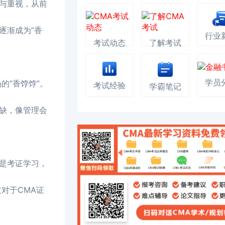
与重视，从前
逐渐成为“香
行业
考试动态
了解考试
的“香饽饽”。
学员
考试经验
学霸笔记
缺，像管理会
是考证学习，
对于CMA证