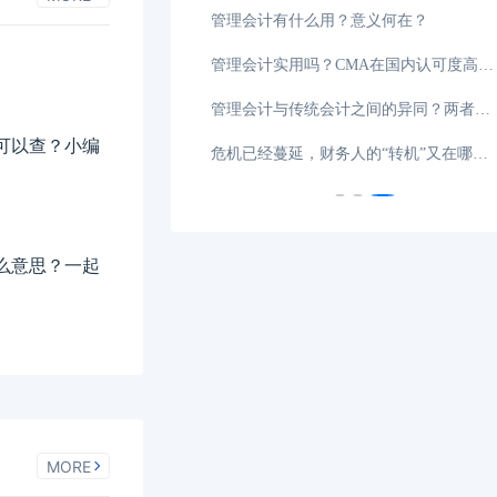
08-13
管理会计有什么用？意义何在？
经验分享
08-07
管理会计实用吗？CMA在国内认可度高吗？
领导者
08-05
管理会计与传统会计之间的异同？两者有何区别？
可以查？小编
导力
08-01
危机已经蔓延，财务人的“转机”又在哪里？
么意思？一起
MORE