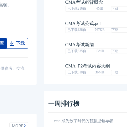
CMA考试必背概念
高顿。
已下载216份
4MB
下载
CMA考试公式.pdf
已下载138份
767KB
下载
库
下载
CMA考试新纲
已下载335份
13MB
下载
CMA_P2考试内容大纲
仅供参考、交流
已下载619份
36MB
下载
一周排行榜
不同
08-15
cma:成为数字时代的智慧型领导者
MORE