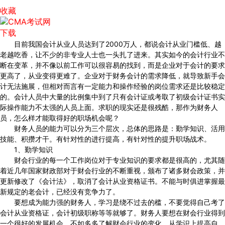
收藏
下载
目前我国会计从业人员达到了2000万人，都说会计从业门槛低、越
老越吃香，让不少的非专业人士也一头扎了进来。其实如今的会计行业不
断在变革，并不像以前工作可以很容易的找到，而是企业对于会计的要求
更高了，从业变得更难了。企业对于财务会计的需求降低，就导致新手会
计无法施展，但相对而言有一定能力和操作经验的岗位需求还是比较稳定
的。会计人员中大量的比例集中到了只有会计证或考取了初级会计证书实
际操作能力不太强的人员上面。求职的现实还是很残酷，那作为财务人
员，怎么样才能取得好的职场机会呢？
财务人员的能力可以分为三个层次，总体的思路是：勤学知识、活用
技能、积攒才干。有针对性的进行提高，有针对性的提升职场战术。
1、勤学知识
财会行业的每一个工作岗位对于专业知识的要求都是很高的，尤其随
着近几年国家财政部对于财会行业的不断重视，颁布了诸多财会政策，并
更新修改了《会计法》，取消了会计从业资格证书。不能与时俱进掌握最
新规定的老会计，已经没有竞争力了。
要想成为能力强的财务人，学习是绕不过去的槛，不要觉得自己考了
会计从业资格证，会计初级职称等等就够了。财务人要想在财会行业得到
一个很好的发展机会，不如多多了解财会行业的变化，从学识上提高自