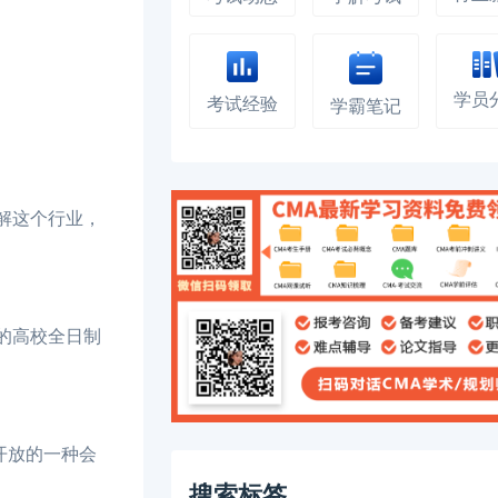
学员
考试经验
学霸笔记
解这个行业，
的高校全日制
开放的一种会
搜索标签