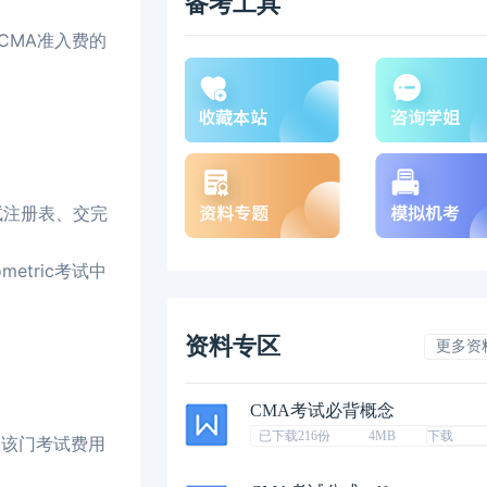
备考工具
CMA准入费的
试注册表、交完
tric考试中
资料专区
更多资
CMA考试必背概念
已下载216份
4MB
下载
及该门考试费用