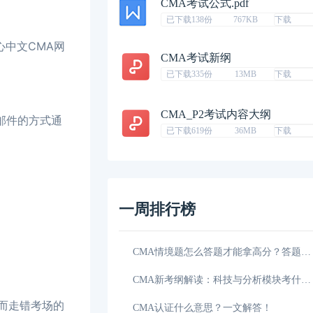
CMA考试公式.pdf
已下载138份
767KB
下载
心中文CMA网
CMA考试新纲
已下载335份
13MB
下载
CMA_P2考试内容大纲
邮件的方式通
已下载619份
36MB
下载
一周排行榜
2026CMA准考证打印官网入口在哪？考前必看！
03-08
CMA情境题怎么答题才能拿高分？答题模板来了！
都怎么样了？
03-06
CMA新考纲解读：科技与分析模块考什么？
而走错考场的
CMA中文考试是笔试还是机考？26考生需了解！
02-28
CMA认证什么意思？一文解答！