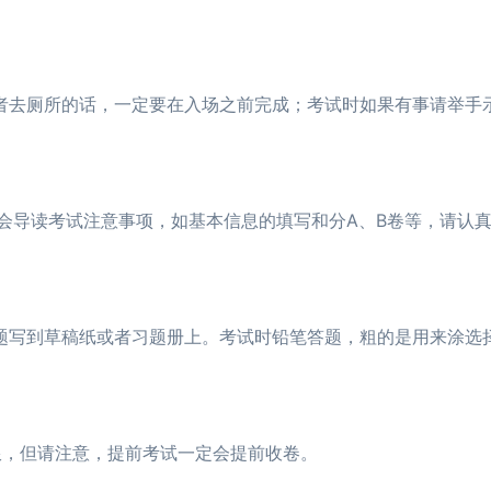
2026CMA准考证打印入口官网：http
03-10
注册管理会计师考试
CMA考试通过率高吗？点击阅读了解
03-10
去厕所的话，一定要在入场之前完成；考试时如果有事请举手
，监考老师会导读考试注意事项，如基本信息的填写和分A、B卷等，请认
写到草稿纸或者习题册上。考试时铅笔答题，粗的是用来涂选
，但请注意，提前考试一定会提前收卷。