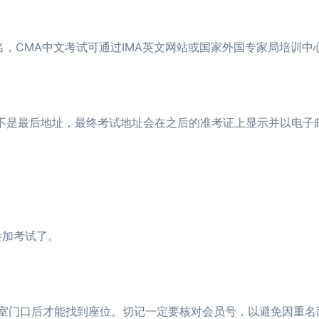
名，CMA中文考试可通过IMA英文网站或国家外国专家局培训中
不是最后地址，最终考试地址会在之后的准考证上显示并以电子
加考试了。
2026年CMA考试时间和报名时间详情
03-25
2026年CMA考试科目有哪些？该如何
03-16
考过CMA的人后来
室门口后才能找到座位。切记一定要核对会员号，以避免因重名
CMA认证流程办理需要多久？速来了
03-15