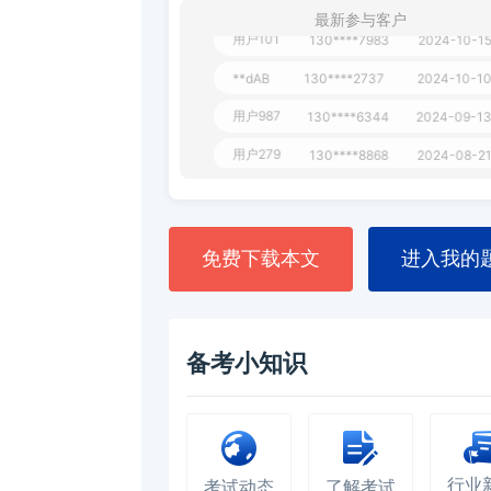
最新参与客户
用户163
1天
112****290
1 天
**AoZ
130****8017
用户651
127****21
2024-11-19
用户349
130****9630
2024-11-1
用户232
一个月
130****3420
用户801
一个月
112****310
免费下载本文
进入我的
用户101
130****7983
2024-10-1
**dAB
130****2737
2024-10-1
用户987
130****6344
2024-09-1
备考小知识
用户279
130****8868
2024-08-2
行业
考试动态
了解考试