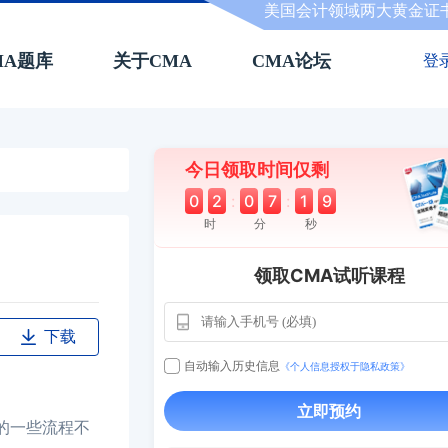
美国会计领域两大黄金证
MA题库
关于CMA
CMA论坛
登
今日领取时间仅剩
0
2
:
0
7
:
1
8
时
分
秒
领取CMA试听课程
下载
自动输入历史信息
《个人信息授权于隐私政策》
立即预约
的一些流程不