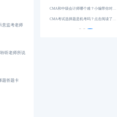
难难易程度如何
02-27
CMA和中级会计师哪个难？小编带你对比分析！
2026年cma考试科目及费用是多少？一文带你解读
02-25
CMA考试选择题是机考吗？点击阅读了解！
示意监考老师
真聆听老师所说
择题答题卡