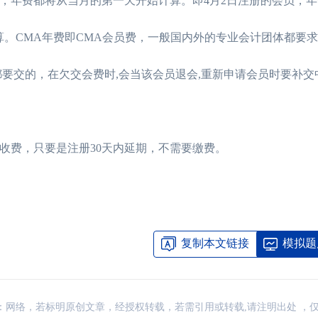
员，年费都将从当月的第一天开始计算。即4月2日注册的会员，年
计算。CMA年费即CMA会员费，一般国内外的专业会计团体都要
要交的，在欠交会费时,会当该会员退会,重新申请会员时要补交
定收费，只要是注册30天内延期，不需要缴费。
复制本文链接
模拟题
考CMA一共需要缴
CMA费用介绍，C
讯，来源：网络，若标明原创文章，经授权转载，若需引用或转载,请注明出处 ，