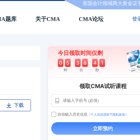
美国会计领域两大黄金证
MA题库
关于CMA
CMA论坛
登
今日领取时间仅剩
0
5
:
3
8
:
4
0
时
分
秒
领取CMA试听课程
用户163
1天前
112****290
下载
1 天前
**AoZ
130****8017
自动输入历史信息
《个人信息授权于隐私政策》
用户651
127****21
2024-11-19
立即预约
用户349
130****9630
2024-11-15
用户232
一个月前
130****3420