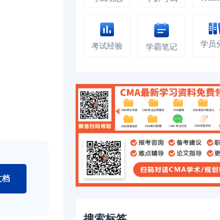
学员
考试经验
学霸笔记
文档
搜索标签