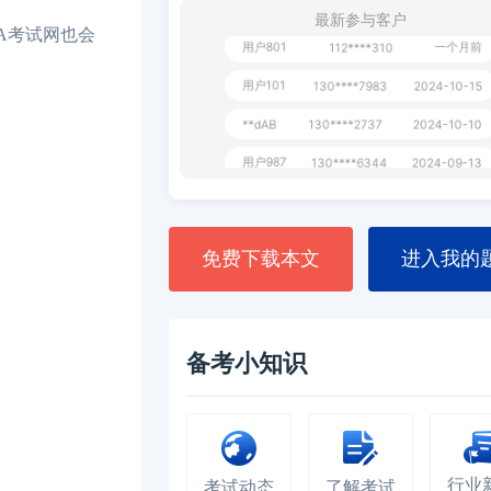
最新参与客户
A考试网也会
用户801
一个月前
112****310
用户101
130****7983
2024-10-15
**dAB
130****2737
2024-10-10
用户987
130****6344
2024-09-13
用户279
130****8868
2024-08-21
免费下载本文
进入我的
备考小知识
行业
考试动态
了解考试