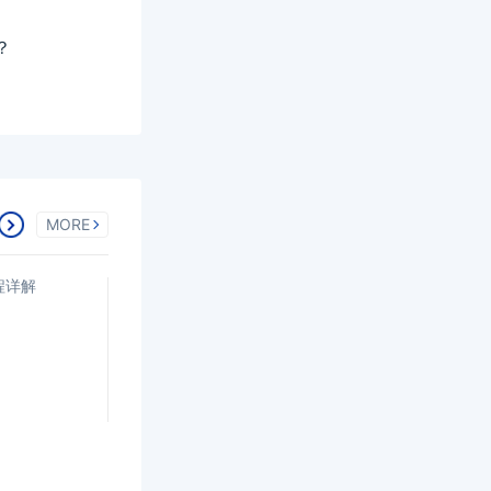
？
MORE
程详解