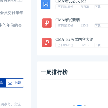
费将从4月1日
CMA考试公式.pdf
已下载138份
767KB
下载
求会员交付每年
CMA考试新纲
中间年份的会
已下载335份
13MB
下载
CMA_P2考试内容大纲
已下载619份
36MB
下载
一周排行榜
库
下载
纳哪些费用？详细
08-12
MA考试需要多少钱？
11-04
仅供参考、交流