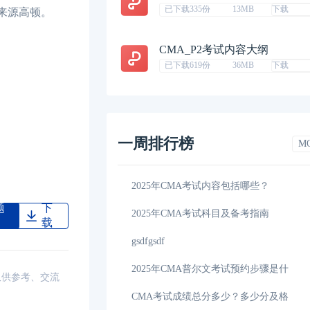
已下载335份
13MB
下载
来源高顿。
CMA_P2考试内容大纲
已下载619份
36MB
下载
一周排行榜
M
2025年CMA考试内容包括哪些？
题
下
2025年CMA考试科目及备考指南
载
gsdfgsdf
2025年CMA普尔文考试预约步骤是什
仅供参考、交流
CMA考试成绩总分多少？多少分及格