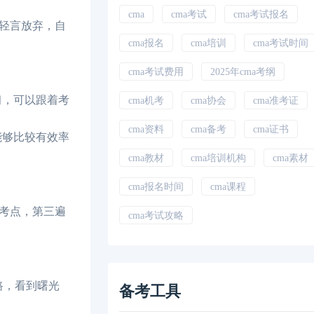
cma
cma考试
cma考试报名
轻言放弃，自
cma报名
cma培训
cma考试时间
cma考试费用
2025年cma考纲
习，可以跟着考
cma机考
cma协会
cma准考证
cma资料
cma备考
cma证书
能够比较有效率
cma教材
cma培训机构
cma素材
cma报名时间
cma课程
考点，第三遍
cma考试攻略
路，看到曙光
备考工具