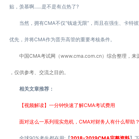
贴，羡慕啊......是不是有点热了?
当然，拥有CMA不仅“钱途无限”，而且在强生、卡特彼
优先，并将CMA作为晋升高管的重要考核条件。
中国CMA考试网（www.cma.com.cn）综合整理
，仅供参考、交流之目的。
相关文章推荐：
【视频解读】一分钟快速了解CMA考试费用
面对这么一系列现实危机，CMA对财务人有什么帮助
全球90%考生都在用:【
2018-2019CMA完整资料
】下