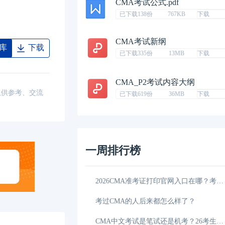
CMA考试公式.pdf
已下载138份
767KB
下载
CMA考试新纲
库
下载
已下载335份
13MB
下载
CMA_P2考试内容大纲
仅供参考、交流
已下载619份
36MB
下载
一周排行榜
时间和报名时间详情
03-25
2026CMA准考证打印官网入口在哪？考前必看！
科目有哪些？该如何
03-16
考过CMA的人后来都怎么样了？
需要多久？速来了
03-15
CMA中文考试是笔试还是机考？26考生需了解！