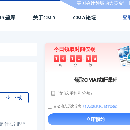
美国会计领域两大黄金证
MA题库
关于CMA
CMA论坛
登
今日领取时间仅剩
1
4
:
1
0
:
1
5
时
分
秒
领取CMA试听课程
用户163
1天前
112****290
下载
1 天前
**AoZ
130****8017
自动输入历史信息
《个人信息授权于隐私政策》
用户651
127****21
2024-11-19
立即预约
用户349
130****9630
2024-11-15
是什么?哪些
用户232
一个月前
130****3420