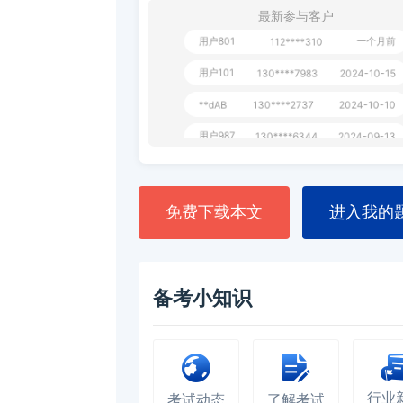
最新参与客户
用户801
一个月前
112****310
用户101
130****7983
2024-10-15
**dAB
130****2737
2024-10-10
用户987
130****6344
2024-09-13
用户279
130****8868
2024-08-21
免费下载本文
进入我的
备考小知识
行业
考试动态
了解考试