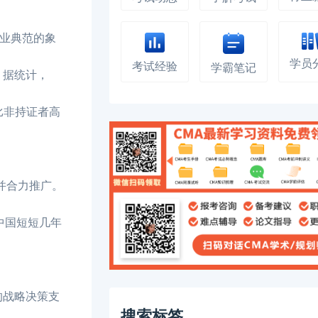
职业典范的象
学员
考试经验
学霸笔记
。据统计，
，比非持证者高
并合力推广。
在中国短短几年
的战略决策支
搜索标签