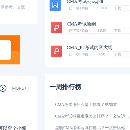
CMA考试公式.pdf
仅供参考、交流
已下载138份
767KB
下载
CMA考试新纲
已下载335份
13MB
下载
CMA_P2考试内容大纲
已下载619份
36MB
下载
一周排行榜
MORE
04-21
CMA考试用什么笔？你看了就知道！
04-21
CMA考试科目难度怎么排序？一文告诉你！
可以查？小编
用多少钱？
04-21
昆明CMA考试地点在哪儿？一文告诉你！