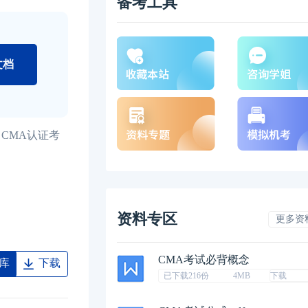
备考工具
文档
CMA认证考
资料专区
更多资
CMA考试必背概念
库
下载
已下载216份
4MB
下载