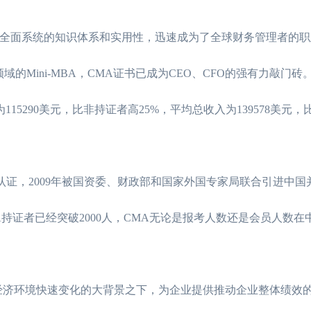
以其全面系统的知识体系和实用性，迅速成为了全球财务管理者的
的Mini-MBA，CMA证书已成为CEO、CFO的强有力敲门砖
15290美元，比非持证者高25%，平均总收入为139578美元
认证，2009年被国资委、财政部和国家外国专家局联合引进中国
CMA持证者已经突破2000人，CMA无论是报考人数还是会员人数
经济环境快速变化的大背景之下，为企业提供推动企业整体绩效