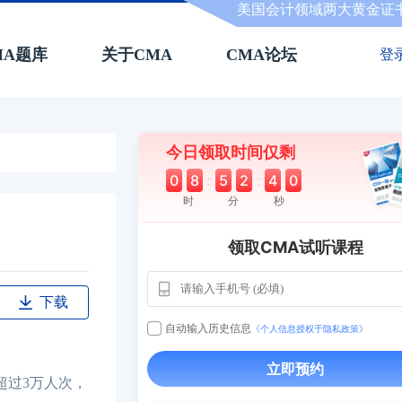
美国会计领域两大黄金证
MA题库
关于CMA
CMA论坛
登
今日领取时间仅剩
0
8
:
5
2
:
3
9
时
分
秒
领取CMA试听课程
下载
用户163
1天
112****290
自动输入历史信息
《个人信息授权于隐私政策》
1 天
**AoZ
130****8017
立即预约
超过3万人次，
用户651
127****21
2024-11-1