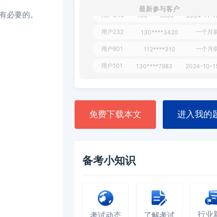
最新参与客户
用户349
130****9630
2024-11-1
有必要的。
用户232
一个月
130****3420
用户801
一个月
112****310
用户101
130****7983
2024-10-1
**dAB
130****2737
2024-10-1
用户987
130****6344
2024-09-1
用户279
130****8868
2024-08-2
免费下载本文
进入我的
备考小知识
行业
考试动态
了解考试