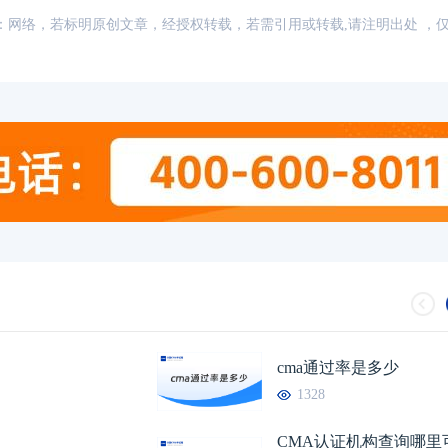
讯，来源：网络，若标明原创文章，经授权转载，若需引用或转载,请注明出处 ，
CMA认证机构查询哪里可以查？小编
04-25
cma是机考还是笔试
cma通过率是多少
1328
财务会计和管理会计的关系有哪些
04-23
2026年cma通过率
CMA认证机构查询哪里
2026年CMA考试题型和分数构成是怎
04-24
2026年cma考试费