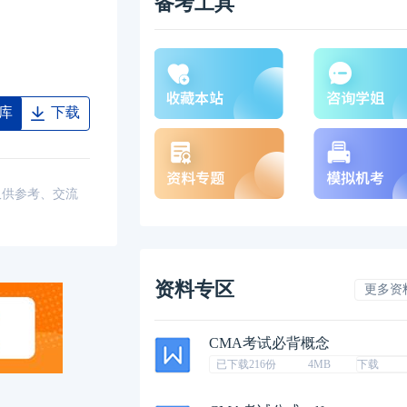
备考工具
库
下载
仅供参考、交流
资料专区
更多资
CMA考试必背概念
已下载216份
4MB
下载