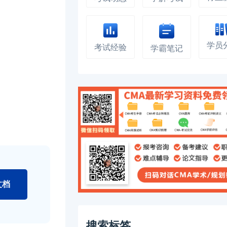
学员
考试经验
学霸笔记
文档
搜索标签