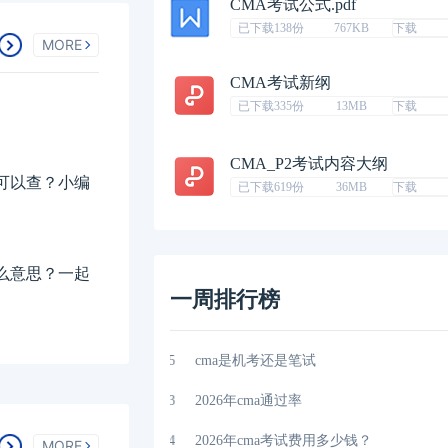
CMA考试公式.pdf
已下载138份
767KB
下载
MORE
CMA考试新纲
已下载335份
13MB
下载
CMA_P2考试内容大纲
可以查？小编
已下载619份
36MB
下载
么意思？一起
一周排行榜
哪里可以查？小编
04-25
cma是机考还是笔试
的关系有哪些
04-23
2026年cma通过率
题型和分数构成是怎
04-24
2026年cma考试费用多少钱？
MORE