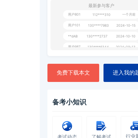
用户232
一个月前
130****3420
最新参与客户
用户801
一个月前
112****310
用户101
130****7983
2024-10-15
**dAB
130****2737
2024-10-10
用户987
130****6344
2024-09-13
用户279
130****8868
2024-08-21
免费下载本文
进入我的
备考小知识
行业
考试动态
了解考试