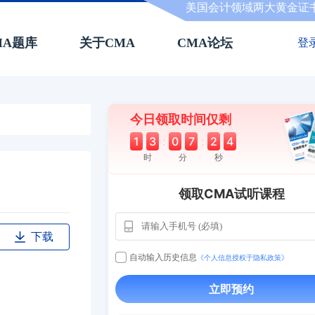
美国会计领域两大黄金证
MA题库
关于CMA
CMA论坛
登
今日领取时间仅剩
1
3
:
0
7
:
2
3
时
分
秒
领取CMA试听课程
用户163
1天前
112****290
下载
1 天前
**AoZ
130****8017
自动输入历史信息
《个人信息授权于隐私政策》
用户651
127****21
2024-11-19
立即预约
用户349
130****9630
2024-11-15