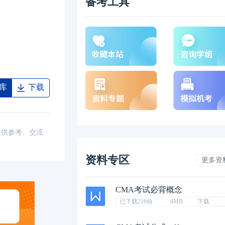
备考工具
库
下载
仅供参考、交流
资料专区
更多资
CMA考试必背概念
已下载216份
4MB
下载