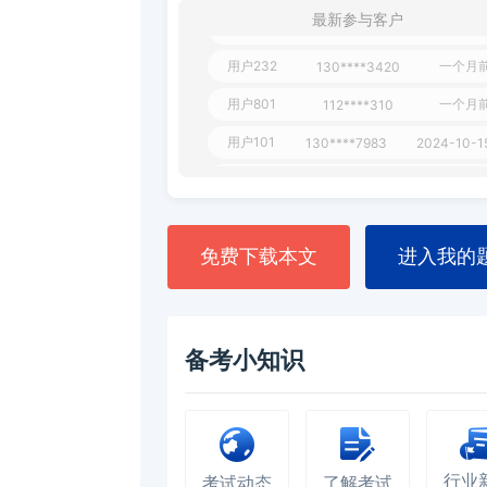
用户349
最新参与客户
130****9630
2024-11-1
用户232
一个月
130****3420
用户801
一个月
112****310
用户101
130****7983
2024-10-1
**dAB
130****2737
2024-10-1
用户987
130****6344
2024-09-1
用户279
130****8868
2024-08-2
免费下载本文
进入我的
备考小知识
行业
考试动态
了解考试