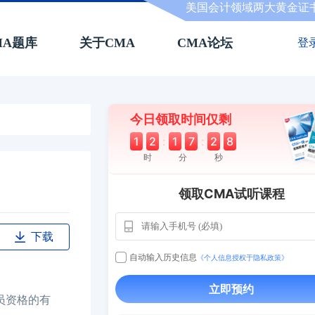
美国会计领域两大黄金证
MA题库
关于CMA
CMA论坛
登
今日领取时间仅剩
1
2
:
1
7
:
2
7
时
分
秒
领取CMA试听课程
下载
用户163
1天
112****290
自动输入历史信息
《个人信息授权于隐私政策》
1 天
**AoZ
130****8017
立即预约
员资格的有
用户651
127****21
2024-11-1