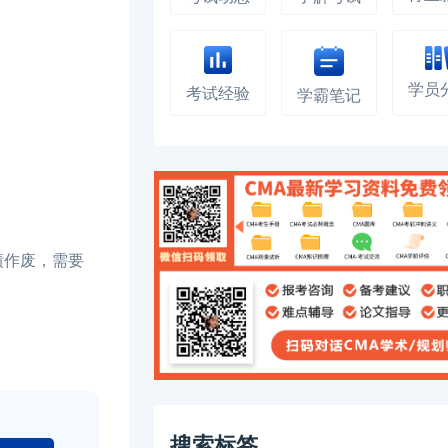
学员
考试经验
学霸笔记
绩作废，需要
搜索标签