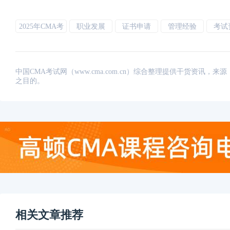
2025年CMA考
职业发展
证书申请
管理经验
考试
试
中国CMA考试网（www.cma.com.cn）综合整理提供干货资
之目的。
相关文章推荐