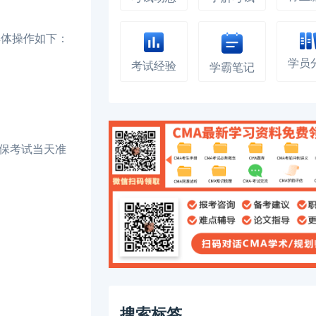
证。具体操作如下：
学员
考试经验
学霸笔记
保考试当天准
搜索标签