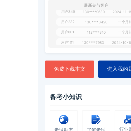
最新参与客户
用户349
130****9630
2024-11-1
用户232
一个月
130****3420
用户801
一个月
112****310
用户101
130****7983
2024-10-1
**dAB
130****2737
2024-10-1
用户987
130****6344
2024-09-1
免费下载本文
进入我的
用户279
130****8868
2024-08-2
备考小知识
行业
考试动态
了解考试