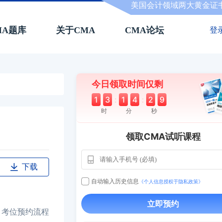
美国会计领域两大黄金证
MA题库
关于CMA
CMA论坛
登
今日领取时间仅剩
1
3
:
1
4
:
2
8
时
分
秒
领取CMA试听课程
下载
自动输入历史信息
《个人信息授权于隐私政策》
用户163
1天
112****290
1 天
立即预约
**AoZ
130****8017
、考位预约流程
用户651
127****21
2024-11-1