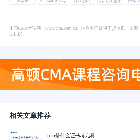
准考证
2025年CMA考
考位预约
考前注意事
普尔
试
项
中国CMA考试网（www.cma.com.cn）综合整理提供干货资
之目的。
相关文章推荐
cma是什么证书考几科