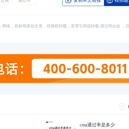
复制本文链接
模拟题
文官网
座位号
讯，来源：网络，若标明原创文章，经授权转载，若需引用或转载,请注明出处 ，
CMA认证机构查询哪里可以查？小编
04-25
cma是机考还是笔试
财务会计和管理会计的关系有哪些
04-23
2026年cma通过率
cma通过率是多少
2026年CMA考试题型和分数构成是怎
04-24
2026年cma考试费