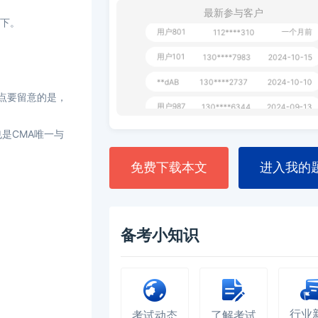
130****3420
最新参与客户
一下。
用户801
一个月前
112****310
用户101
130****7983
2024-10-15
**dAB
130****2737
2024-10-10
点要留意的是，
用户987
130****6344
2024-09-13
用户279
130****8868
2024-08-21
是CMA唯一与
免费下载本文
进入我的
备考小知识
行业
考试动态
了解考试