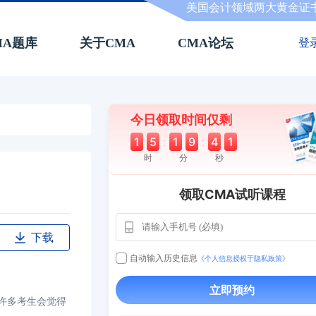
美国会计领域两大黄金证
MA题库
关于CMA
CMA论坛
登
今日领取时间仅剩
1
5
:
1
9
:
4
0
时
分
秒
领取CMA试听课程
用户163
1天前
112****290
下载
1 天前
**AoZ
130****8017
自动输入历史信息
《个人信息授权于隐私政策》
用户651
127****21
2024-11-19
立即预约
用户349
130****9630
2024-11-15
许多考生会觉得
用户232
一个月前