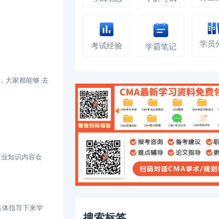
学员
考试经验
学霸笔记
，大家都能够 去
专业知识内容会
具体指导下来学
搜索标签