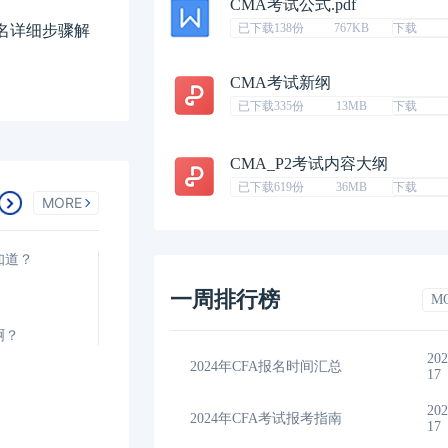
CMA考试公式.pdf
已下载138份
767KB
下载
报名详细步骤解
CMA考试新纲
已下载335份
13MB
下载
CMA_P2考试内容大纲
已下载619份
36MB
下载
MORE
知道？
一周排行榜
M
啊？
2023-11-
202
间汇总
2024年CFA教材科目
17
17
2023-11-
202
考指南
2024年CFA一级notes中文版
17
17