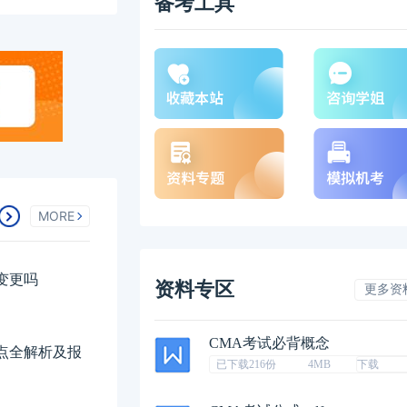
备考工具
MORE
变更吗
资料专区
更多资
CMA考试必背概念
地点全解析及报
已下载216份
4MB
下载