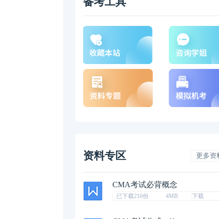
备考工具
资料专区
更多资
CMA考试必背概念
已下载216份
4MB
下载