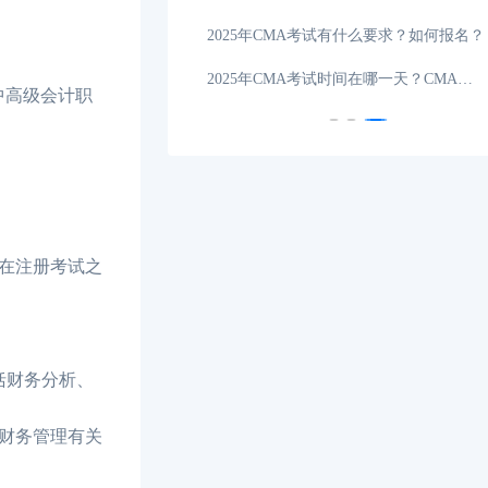
管理会计师发证单位是什么？证书领取方式可以选择吗？
10-22
2025年CMA考试有什么要求？如何报名？
新生必看|2025年CMA考试地点分布在哪些地方？
08-30
2025年CMA考试时间在哪一天？CMA考试科目几本书？
中高级会计职
在注册考试之
括财务分析、
财务管理有关