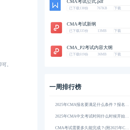
CMA考试公式.pdf
已下载138份
767KB
下载
CMA考试新纲
已下载335份
13MB
下载
CMA_P2考试内容大纲
已下载619份
36MB
下载
即可。
一周排行榜
官网如何登录？
10-28
2025年CMA报名要满足什么条件？报名网站是哪一个？
是会计好？怎么选？
10-26
2025年CMA中文考试时间什么时候开始？（附报考条件、科目）
好？看这篇就懂了！
10-25
CMA考试需要多久能完成？(附2025年CMA考试备考建议)