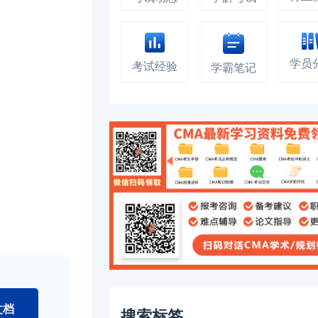
学员
考试经验
学霸笔记
文档
搜索标签