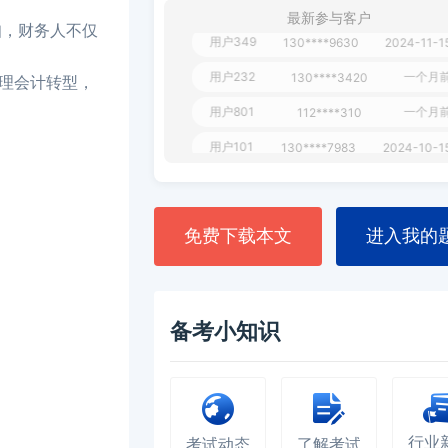
最新参与客户
用户349
130****9630
2024-11-1
知，财务人不仅
用户232
一个月
130****3420
理会计转型，
用户801
一个月
112****310
用户101
130****7983
2024-10-1
**dAB
130****2737
2024-10-1
用户987
130****6344
2024-09-1
免费下载本文
进入我的
用户279
130****8868
2024-08-2
备考小知识
行业
考试动态
了解考试