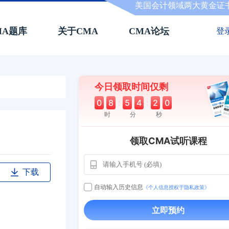
美国会计领域两大黄金证
MA题库
关于CMA
CMA论坛
登
今日领取时间仅剩
0
8
:
5
4
:
1
9
时
分
秒
领取CMA试听课程
下载
自动输入历史信息
《个人信息授权于隐私政策》
用户163
1天
112****290
1 天
**AoZ
130****8017
立即预约
用户651
127****21
2024-11-1