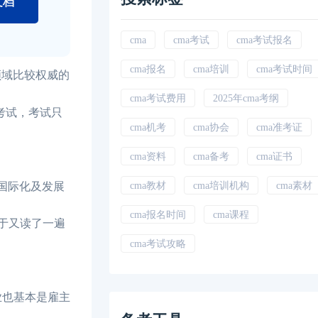
文档
cma
cma考试
cma考试报名
cma报名
cma培训
cma考试时间
领域比较权威的
cma考试费用
2025年cma考纲
考试，考试只
cma机考
cma协会
cma准考证
cma资料
cma备考
cma证书
国际化及发展
cma教材
cma培训机构
cma素材
cma报名时间
cma课程
于又读了一遍
cma考试攻略
业也基本是雇主