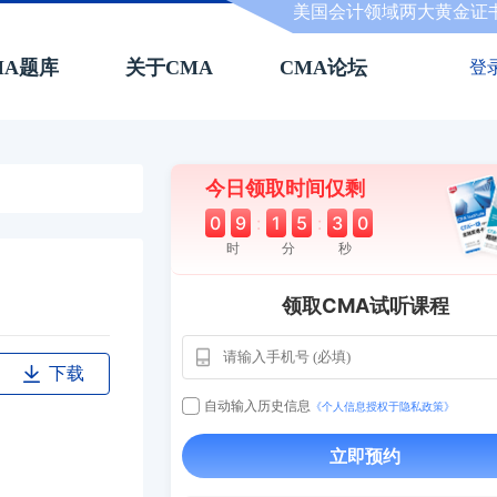
美国会计领域两大黄金证
MA题库
关于CMA
CMA论坛
登
今日领取时间仅剩
0
9
:
1
5
:
2
9
时
分
秒
领取CMA试听课程
下载
用户163
1天
112****290
自动输入历史信息
《个人信息授权于隐私政策》
1 天
**AoZ
130****8017
立即预约
用户651
127****21
2024-11-1