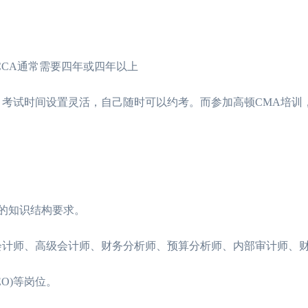
CA通常需要四年或四年以上
试时间设置灵活，自己随时可以约考。而参加高顿CMA培训，
的知识结构要求。
计师、高级会计师、财务分析师、预算分析师、内部审计师、
2026年CMA4月份考试难吗？通过率怎
12-10
2026年CMA中文
2026年CMA与CPA如何选择？
12-01
女生学财务管理好还
O)等岗位。
26年如何预约cma考试时间？
11-18
CMA培训机构哪个