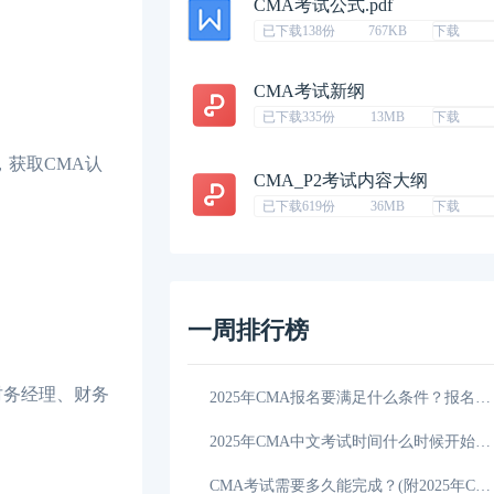
CMA考试公式.pdf
已下载138份
767KB
下载
CMA考试新纲
已下载335份
13MB
下载
获取CMA认
CMA_P2考试内容大纲
已下载619份
36MB
下载
一周排行榜
财务经理、财务
官网如何登录？
10-28
2025年CMA报名要满足什么条件？报名网站是哪一个？
是会计好？怎么选？
10-26
2025年CMA中文考试时间什么时候开始？（附报考条件、科目）
好？看这篇就懂了！
10-25
CMA考试需要多久能完成？(附2025年CMA考试备考建议)