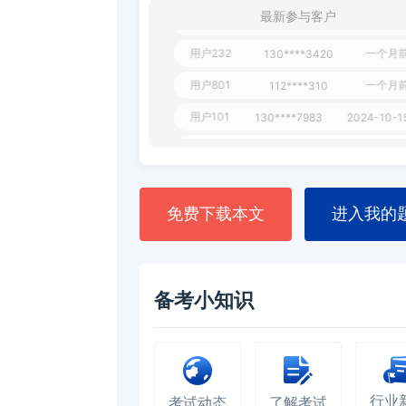
用户349
130****9630
2024-11-1
最新参与客户
用户232
一个月
130****3420
用户801
一个月
112****310
用户101
130****7983
2024-10-1
**dAB
130****2737
2024-10-1
用户987
130****6344
2024-09-1
用户279
130****8868
2024-08-2
免费下载本文
进入我的
备考小知识
行业
考试动态
了解考试