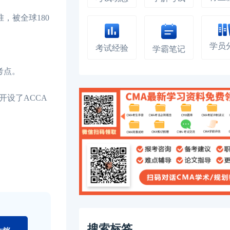
，被全球180
学员
考试经验
学霸笔记
考点。
开设了ACCA
搜索标签