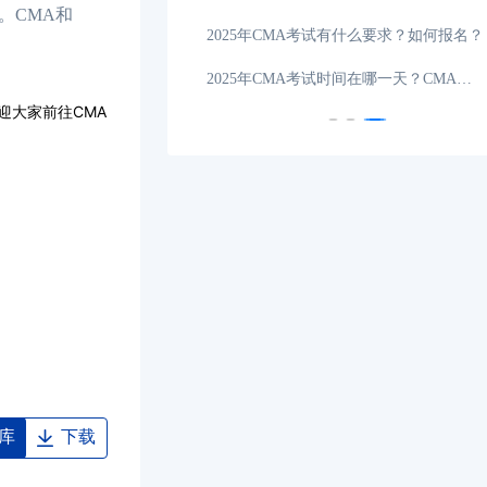
。CMA和
管理会计师发证单位是什么？证书领取方式可以选择吗？
10-22
2025年CMA考试有什么要求？如何报名？
新生必看|2025年CMA考试地点分布在哪些地方？
08-30
2025年CMA考试时间在哪一天？CMA考试科目几本书？
迎大家前往CMA
库
下载