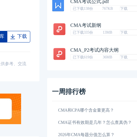
CMA考试公式.pdf
已下载138份
767KB
下载
CMA考试新纲
已下载335份
13MB
下载
库
下载
CMA_P2考试内容大纲
已下载619份
36MB
下载
仅供参考、交流
一周排行榜
2026年浙江CMA政策补贴：持证者享万元奖励
02-01
CMA和CPA哪个含金量更高？
钱？一分钟了解清晰
01-29
CMA证书有效期是几年？怎么查真伪？
cma是什么证书有什么作用？小编带你来解读
01-25
2026年CMA每题分值怎么算？