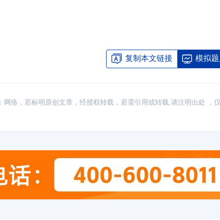
复制本文链接
模拟题
讯，来源：网络，若标明原创文章，经授权转载，若需引用或转载,请注明出处 ，
cma考试科目及费用大汇总 考生一
04-07
cma官网登录入口：https://www.imach
04-07
CMA报名费要多少
cma考下来一共多少钱？CMA认证总费
04-07