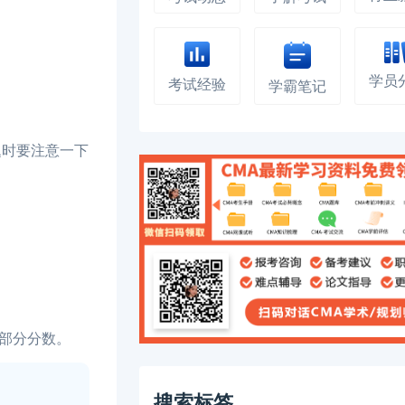
学员
考试经验
学霸笔记
时要注意一下
部分分数。
搜索标签