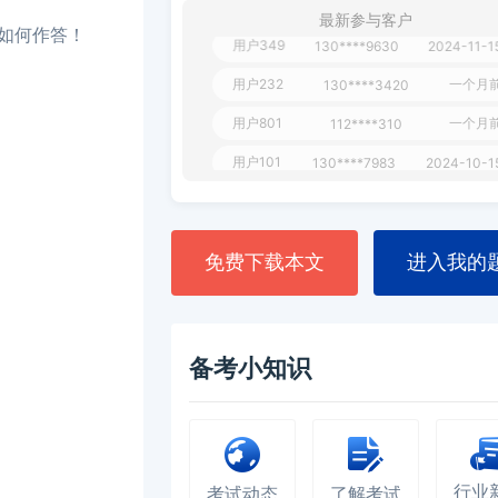
最新参与客户
用户349
130****9630
2024-11-1
如何作答！
用户232
一个月
130****3420
用户801
一个月
112****310
用户101
130****7983
2024-10-1
**dAB
130****2737
2024-10-1
用户987
130****6344
2024-09-1
免费下载本文
进入我的
用户279
130****8868
2024-08-2
备考小知识
行业
考试动态
了解考试