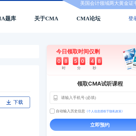
美国会计领域两大黄金证
MA题库
关于CMA
CMA论坛
登
今日领取时间仅剩
0
8
:
5
0
:
4
7
时
分
秒
领取CMA试听课程
下载
自动输入历史信息
《个人信息授权于隐私政策》
用户163
1天
112****290
1 天
**AoZ
130****8017
立即预约
用户651
127****21
2024-11-1