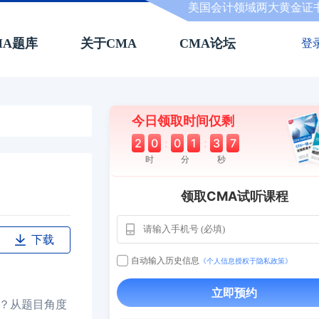
美国会计领域两大黄金证
MA题库
关于CMA
CMA论坛
登
今日领取时间仅剩
2
0
:
0
1
:
3
6
时
分
秒
领取CMA试听课程
下载
自动输入历史信息
《个人信息授权于隐私政策》
立即预约
？从题目角度