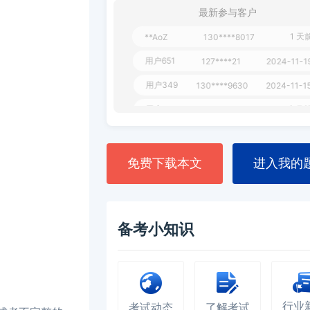
用户163
1天前
112****290
最新参与客户
1 天
**AoZ
130****8017
用户651
127****21
2024-11-1
用户349
130****9630
2024-11-15
用户232
一个月前
130****3420
用户801
一个月前
112****310
用户101
130****7983
2024-10-15
免费下载本文
进入我的
**dAB
130****2737
2024-10-10
用户987
130****6344
2024-09-13
用户279
130****8868
2024-08-21
备考小知识
行业
考试动态
了解考试