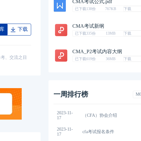
CMA考试公式.pdf
已下载138份
767KB
下载
CMA考试新纲
库
下载
已下载335份
13MB
下载
CMA_P2考试内容大纲
参考、交流之目
已下载619份
36MB
下载
一周排行榜
M
202
2024年CFA报名时间汇总
17
202
2024年CFA考试报考指南
17