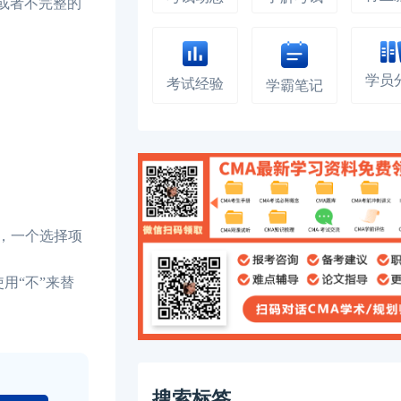
或者不完整的
学员
考试经验
学霸笔记
，一个选择项
用“不”来替
搜索标签