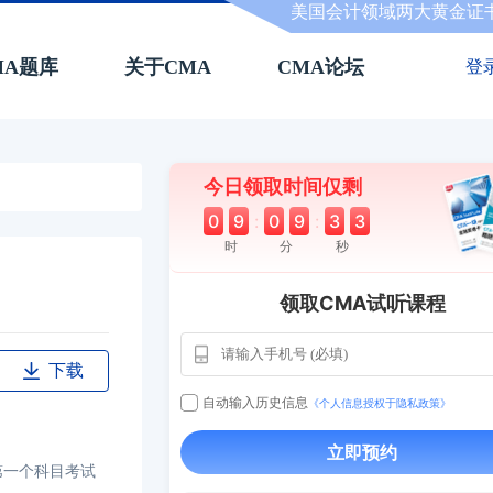
美国会计领域两大黄金证
MA题库
关于CMA
CMA论坛
登
今日领取时间仅剩
0
9
:
0
9
:
3
2
时
分
秒
领取CMA试听课程
下载
自动输入历史信息
《个人信息授权于隐私政策》
用户163
1天
112****290
1 天
**AoZ
130****8017
立即预约
第一个科目考试
用户651
127****21
2024-11-1