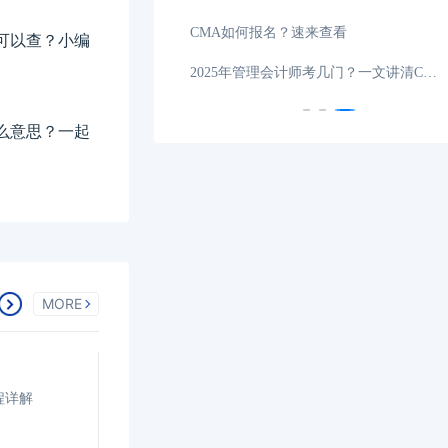
一般多少?
03-14
CMA如何报名？速来查看
可以查？小编
CMA证书是哪里颁发的证书？找工作有用吗？
03-06
2025年管理会计师考几门？一文讲清CMA考试科目安排
么意思？一起
MORE
程详解