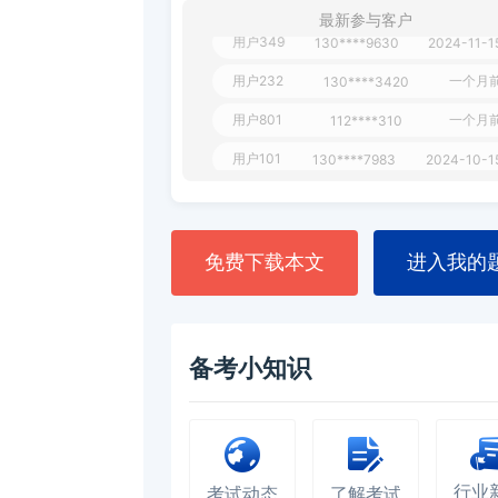
最新参与客户
用户349
130****9630
2024-11-1
用户232
一个月
130****3420
用户801
一个月
112****310
用户101
130****7983
2024-10-1
**dAB
130****2737
2024-10-1
用户987
130****6344
2024-09-1
免费下载本文
进入我的
用户279
130****8868
2024-08-2
备考小知识
行业
考试动态
了解考试