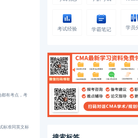
学员
考试经验
学霸笔记
地都有考点，考
试标准同英文标
搜索标签