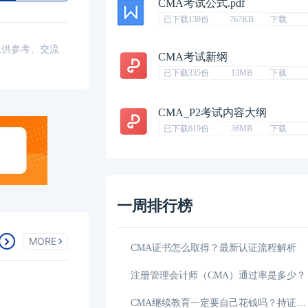
CMA考试公式.pdf
已下载138份
767KB
下载
仅供参考、交流
CMA考试新纲
已下载335份
13MB
下载
CMA_P2考试内容大纲
已下载619份
36MB
下载
一周排行榜
MORE
好？了解详情！
04-14
CMA证书怎么取得？最新认证流程解析​
？看完你就知道了！
04-13
注册管理会计师（CMA）通过率是多少？
门？报考必看攻略
03-16
CMA继续教育一定要自己花钱吗？持证者必看！