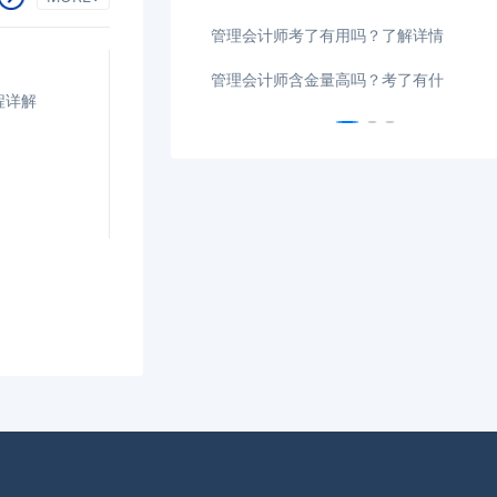
吗？了解详情
04-17
注册管理会计师学费一般多少?
吗？考了有什
04-16
CMA证书是哪里颁发的证书？找工作有用吗？
程详解