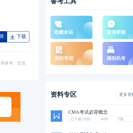
备考工具
库
下载
仅供参考、交流
资料专区
更多资
CMA考试必背概念
已下载216份
4MB
下载