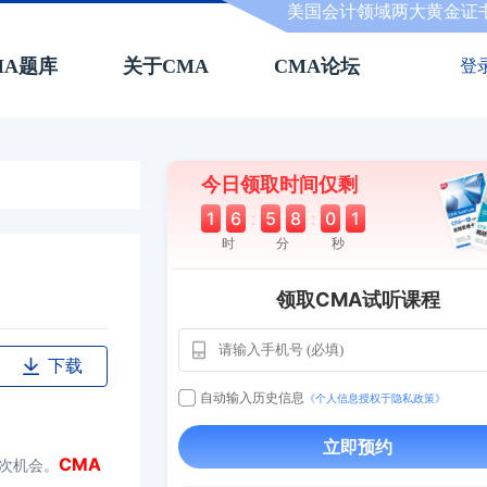
美国会计领域两大黄金证
MA题库
关于CMA
CMA论坛
登
今日领取时间仅剩
1
6
:
5
8
:
0
0
时
分
秒
领取CMA试听课程
用户163
1天前
112****290
下载
1 天前
**AoZ
130****8017
自动输入历史信息
《个人信息授权于隐私政策》
用户651
127****21
2024-11-19
立即预约
用户349
130****9630
2024-11-15
CMA
次机会。