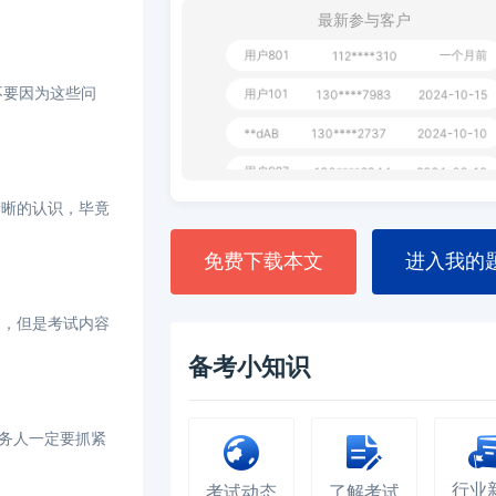
用户232
一个月前
130****3420
最新参与客户
用户801
一个月前
112****310
用户101
130****7983
2024-10-15
不要因为这些问
**dAB
130****2737
2024-10-10
用户987
130****6344
2024-09-13
用户279
130****8868
2024-08-21
清晰的认识，毕竟
免费下载本文
进入我的
的，但是考试内容
备考小知识
务人一定要抓紧
行业
考试动态
了解考试