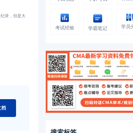
史纪录，但是大
学员
考试经验
学霸笔记
文档
搜索标签