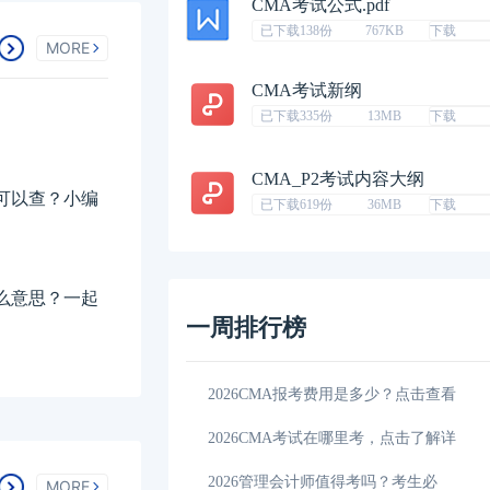
CMA考试公式.pdf
已下载138份
767KB
下载
MORE
CMA考试新纲
已下载335份
13MB
下载
CMA_P2考试内容大纲
可以查？小编
已下载619份
36MB
下载
么意思？一起
一周排行榜
用是多少？点击查看
04-20
CMA和ACCA哪个好？了解详情！
哪里考，点击了解详
04-20
CMA和CPA哪个好？看完你就知道了！
得考吗？考生必
04-20
2026CMA要考几门？报考必看攻略
MORE