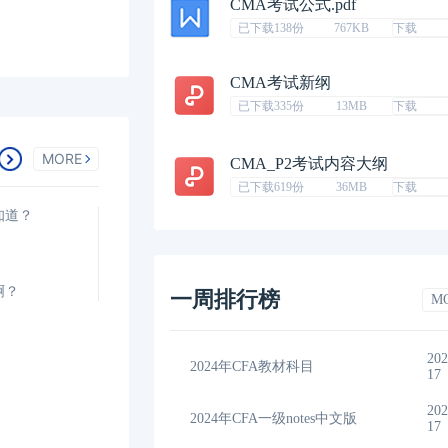
CMA考试公式.pdf
已下载138份
767KB
下载
CMA考试新纲
已下载335份
13MB
下载
MORE
CMA_P2考试内容大纲
已下载619份
36MB
下载
知道？
啊？
一周排行榜
M
2023-11-
202
间汇总
2024年CFA教材科目
17
17
2023-11-
202
考指南
2024年CFA一级notes中文版
17
17