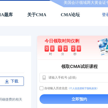
美国会计领域两大黄金证
MA题库
关于CMA
CMA论坛
登
今日领取时间仅剩
0
8
:
1
2
:
2
5
时
分
秒
领取CMA试听课程
用户163
1天前
112****290
1 天前
**AoZ
130****8017
下载
用户651
127****21
2024-11-19
自动输入历史信息
《个人信息授权于隐私政策》
用户349
130****9630
2024-11-15
立即预约
明确缴费的相关
用户232
一个月前
130****3420