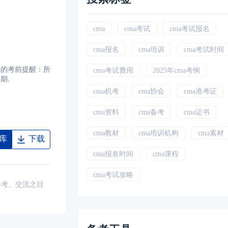
cma
cma考试
cma考试报名
cma报名
cma培训
cma考试时间
关的考前提醒：所
cma考试费用
2025年cma考纲
期.
cma机考
cma协会
cma准考证
cma资料
cma备考
cma证书
cma教材
cma培训机构
cma素材
库
下载
cma报名时间
cma课程
cma考试攻略
参考、交流之目