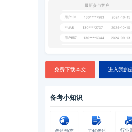
用户801
一个月前
112****310
最新参与客户
用户101
130****7983
2024-10-15
**dAB
130****2737
2024-10-10
用户987
130****6344
2024-09-13
用户279
130****8868
2024-08-21
免费下载本文
进入我的
备考小知识
行业
考试动态
了解考试