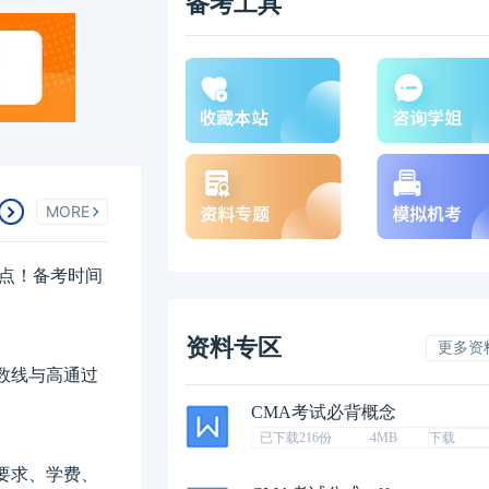
备考工具
MORE
重点！备考时间
资料专区
更多资
数线与高通过
CMA考试必背概念
已下载216份
4MB
下载
要求、学费、