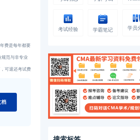
学员
考试经验
学霸笔记
A年费是每年都要
业规范与非专业
下，可退还考试费
文档
搜索标签