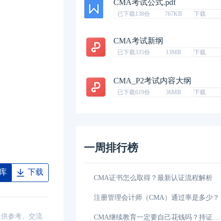
CMA考试公式.pdf
已下载138份
767KB
下载
CMA考试新纲
已下载335份
13MB
下载
CMA_P2考试内容大纲
已下载619份
36MB
下载
一周排行榜
库
下载
2026CMA报考费用是多少？点击查看
2026CMA考试在哪里考，点击了解详
仅供参考、交流
2026管理会计师值得考吗？考生必