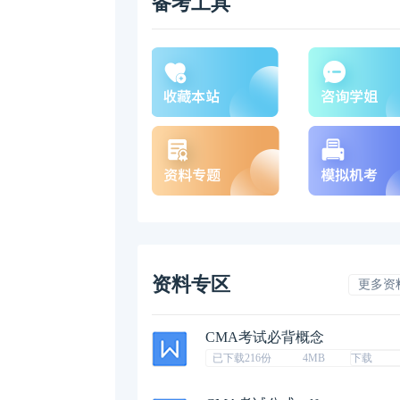
备考工具
资料专区
更多资
CMA考试必背概念
已下载216份
4MB
下载