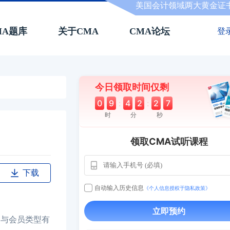
美国会计领域两大黄金证
MA题库
关于CMA
CMA论坛
登
今日领取时间仅剩
0
9
:
4
2
:
2
7
时
分
秒
领取CMA试听课程
下载
用户163
1天
112****290
自动输入历史信息
《个人信息授权于隐私政策》
1 天
**AoZ
130****8017
立即预约
用户651
127****21
2024-11-1
用与会员类型有