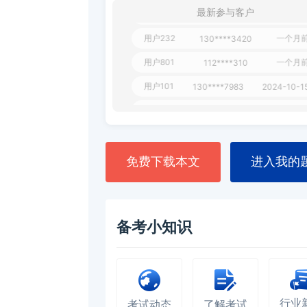
用户349
130****9630
2024-11-1
最新参与客户
用户232
一个月
130****3420
用户801
一个月
112****310
用户101
130****7983
2024-10-1
**dAB
130****2737
2024-10-1
用户987
130****6344
2024-09-1
用户279
130****8868
2024-08-2
免费下载本文
进入我的
备考小知识
行业
考试动态
了解考试