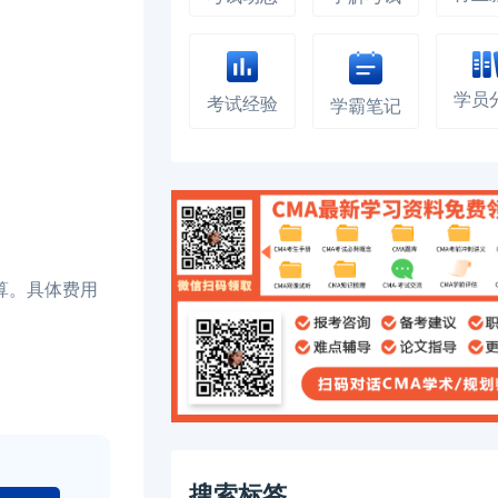
学员
考试经验
学霸笔记
算。具体费用
搜索标签