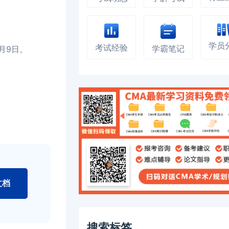
学员
考试经验
月9日。
学霸笔记
文档
搜索标签