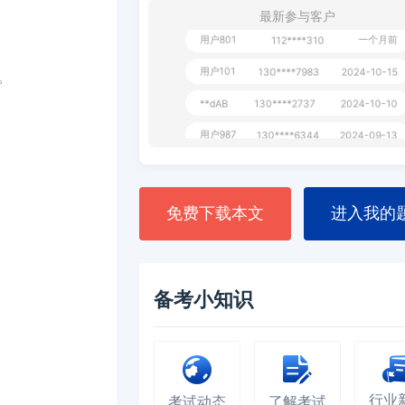
最新参与客户
用户801
一个月前
112****310
用户101
130****7983
2024-10-15
。
**dAB
130****2737
2024-10-10
用户987
130****6344
2024-09-13
用户279
130****8868
2024-08-21
免费下载本文
进入我的
备考小知识
行业
考试动态
了解考试