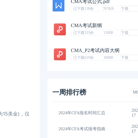
CMA考试公式.pdf
已下载138份
767KB
下载
CMA考试新纲
已下载335份
13MB
下载
CMA_P2考试内容大纲
已下载619份
36MB
下载
一周排行榜
M
2023-11-
202
15美金)，仅
间汇总
2024年CFA教材科目
17
17
2023-11-
202
考指南
2024年CFA一级notes中文版
17
17