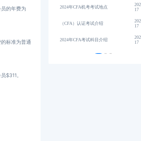
2023-11-
202
试地点
2024年CFA报名时间汇总
会员的年费为
17
17
2023-11-
202
绍
CFA金融计算器使用说明
17
17
2023-11-
202
目介绍
2024年全年CFA考试时间汇总
费的标准为普通
17
17
$311。