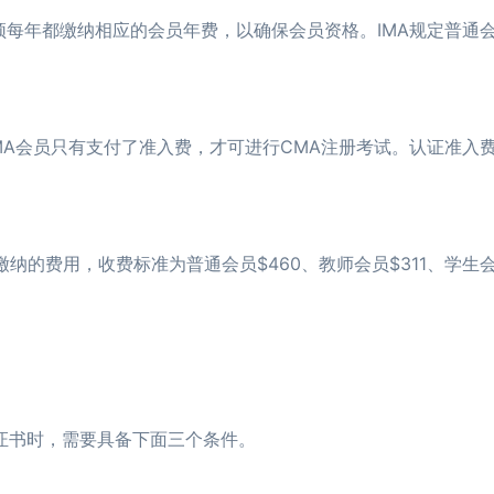
2024年CFA机考考
每年都缴纳相应的会员年费，以确保会员资格。IMA规定普通
（CFA）认证考试介
2024年CFA考试科
A会员只有支付了准入费，才可进行CMA注册考试。认证准入
费用，收费标准为普通会员$460、教师会员$311、学生会员
证书时，需要具备下面三个条件。