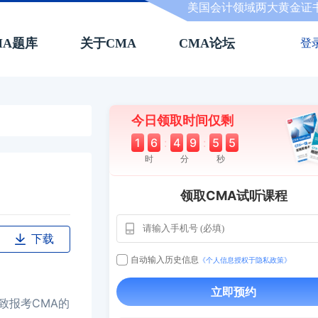
美国会计领域两大黄金证
MA题库
关于CMA
CMA论坛
登
今日领取时间仅剩
1
6
:
4
9
:
5
4
时
分
秒
领取CMA试听课程
用户163
1天前
112****290
下载
1 天前
**AoZ
130****8017
自动输入历史信息
《个人信息授权于隐私政策》
用户651
127****21
2024-11-19
立即预约
用户349
130****9630
2024-11-15
致报考CMA的
用户232
一个月前
130****3420