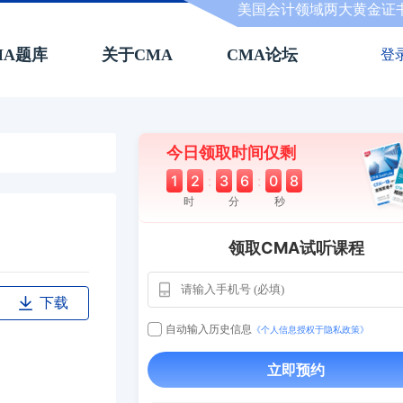
美国会计领域两大黄金证
MA题库
关于CMA
CMA论坛
登
今日领取时间仅剩
1
2
:
3
6
:
0
8
时
分
秒
领取CMA试听课程
下载
用户163
1天
112****290
自动输入历史信息
《个人信息授权于隐私政策》
1 天
**AoZ
130****8017
立即预约
用户651
127****21
2024-11-1