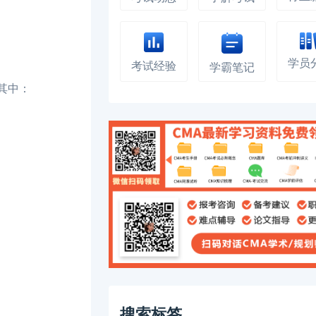
学员
考试经验
学霸笔记
其中：
搜索标签