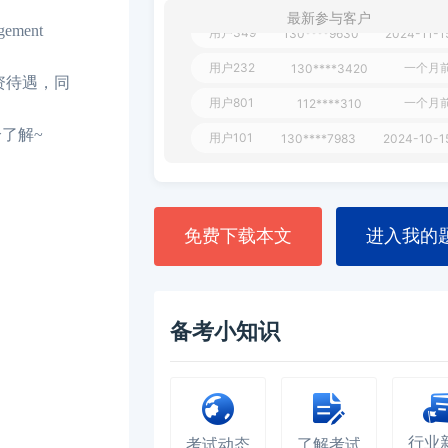
最新参与客户
用户349
130****9630
2024-11-1
ment
用户232
一个月
130****3420
薪资待遇，同
用户801
一个月
112****310
用户101
130****7983
2024-10-1
了解~
**dAB
130****2737
2024-10-1
用户987
130****6344
2024-09-1
用户279
130****8868
2024-08-2
免费下载本文
进入我的
备考小知识
行业
考试动态
了解考试