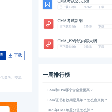
CMA考试公式.pdf
已下载138份
767KB
下载
CMA考试新纲
已下载335份
13MB
下载
CMA_P2考试内容大纲
已下载619份
36MB
下载
库
下载
一周排行榜
仅供参考、交流
2026年浙江CMA政策补贴：持证者享万元奖励
02-01
CMA和CPA哪个含金量更高？
钱？一分钟了解清晰
01-29
CMA证书有效期是几年？怎么查真伪？
cma是什么证书有什么作用？小编带你来解读
01-25
2026年CMA每题分值怎么算？