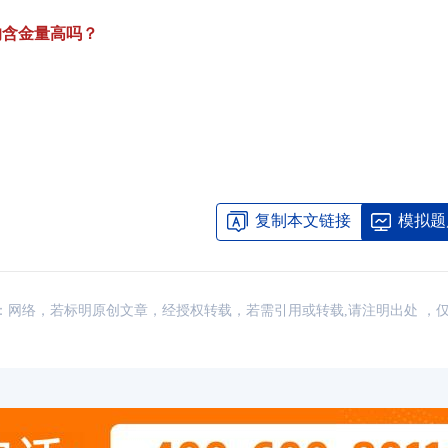
的含金量高吗？
复制本文链接
模拟题
讯，来源：网络，若标明原创文章，经授权转载，若需引用或转载,请注明出处 ，
cma考试科目及费用大汇总 考生一
04-07
cma官网登录入口：https://www.imach
04-07
CMA报名费要多少
cma考下来一共多少钱？CMA认证总费
04-07