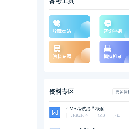
备考工具
资料专区
更多资
CMA考试必背概念
已下载216份
4MB
下载