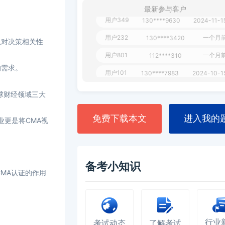
最新参与客户
用户349
130****9630
2024-11-1
用户232
一个月
130****3420
对决策相关性
用户801
一个月
112****310
的需求。
用户101
130****7983
2024-10-1
**dAB
130****2737
2024-10-1
全球财经领域三大
用户987
130****6344
2024-09-1
免费下载本文
进入我的
业更是将CMA视
用户279
130****8868
2024-08-2
备考小知识
MA认证的作用
行业
考试动态
了解考试