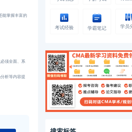
还能掌握丰富的
学员
考试经验
学霸笔记
必须全面、系
场分析等内容提
搜索标签