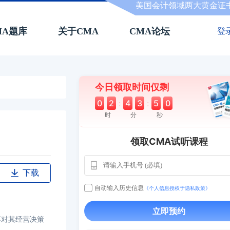
美国会计领域两大黄金证
MA题库
关于CMA
CMA论坛
登
今日领取时间仅剩
0
2
:
4
3
:
4
9
时
分
秒
领取CMA试听课程
下载
自动输入历史信息
《个人信息授权于隐私政策》
用户163
1天
112****290
立即预约
1 天
**AoZ
130****8017
对其经营决策
用户651
127****21
2024-11-1