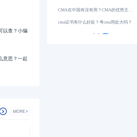
一文读懂CMA是什么？探究管理会计师的魅力所在
10-16
CMA在中国有没有用？CMA的优势主要有哪些？
考CMA有什么优势？CMA适合哪些人报考？
07-10
cma证书有什么好处？考cma用处大吗？
可以查？小编
么意思？一起
MORE