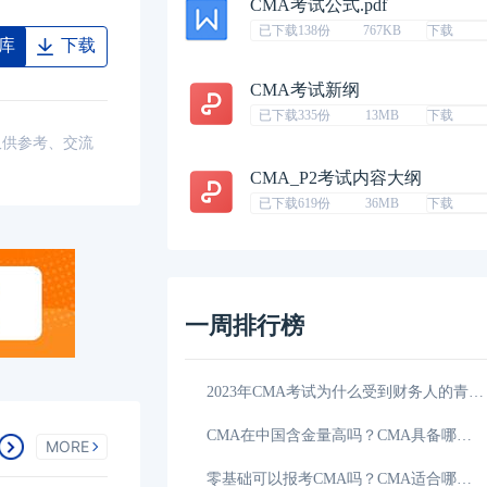
CMA考试公式.pdf
已下载138份
767KB
下载
库
下载
CMA考试新纲
已下载335份
13MB
下载
仅供参考、交流
CMA_P2考试内容大纲
已下载619份
36MB
下载
一周排行榜
会计从业资格证取消了，不如转考CMA证书
11-02
2023年CMA考试为什么受到财务人的青睐？CMA含金量高吗？
？考取的意义大不大？
07-10
CMA在中国含金量高吗？CMA具备哪些优势？
MORE
cma在国内认可度高吗？哪些人在推荐cma？
10-18
零基础可以报考CMA吗？CMA适合哪些人群？