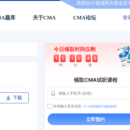
美国会计领域两大黄金证
MA题库
关于CMA
CMA论坛
登
今日领取时间仅剩
1
5
:
1
5
:
4
8
时
分
秒
领取CMA试听课程
用户163
1天前
112****290
下载
1 天前
**AoZ
130****8017
自动输入历史信息
《个人信息授权于隐私政策》
用户651
127****21
2024-11-19
立即预约
用户349
130****9630
2024-11-15
用户232
一个月前
130****3420