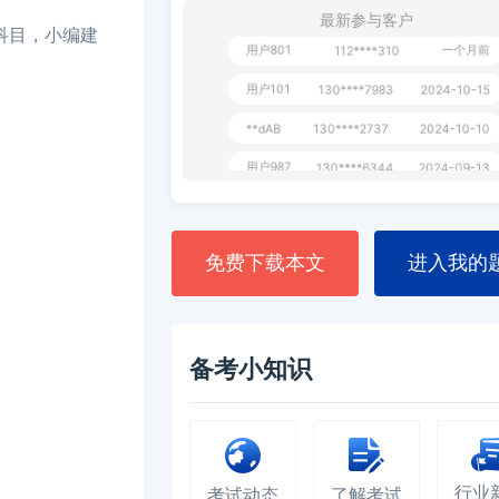
最新参与客户
科目，小编建
用户801
一个月前
112****310
用户101
130****7983
2024-10-15
**dAB
130****2737
2024-10-10
用户987
130****6344
2024-09-13
用户279
130****8868
2024-08-21
免费下载本文
进入我的
备考小知识
行业
考试动态
了解考试