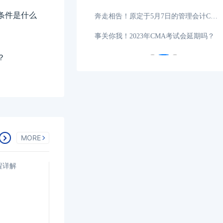
名条件是什么
试科目几门？CM
05-20
奔走相告！原定于5月7日的管理会计CMA考试继续延期！
多少分？CMA考试一
05-19
事关你我！2023年CMA考试会延期吗？
？
MORE
程详解