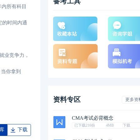
备考工具
年内所有科目
定的时间内通
就业竞争力，
，当你拿到
资料专区
更多资
CMA考试必背概念
已下载216份
4MB
下载
库
下载