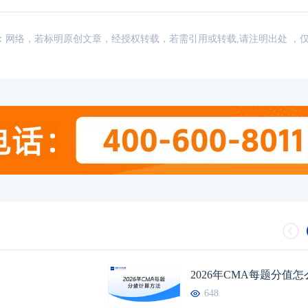
讯，来源：网络，若标明原创文章，经授权转载，若需引用或转载,请注明出处 ，
奔走相告！CMA6
2026年CMA每题分值
好消息！CMA6折
648
重要通知！普尔文北