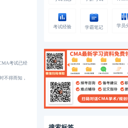
学员
考试经验
学霸笔记
CMA考试已经
暂时不得而知，
搜索标签