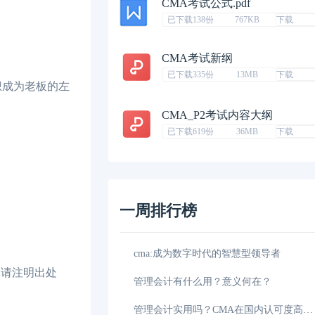
CMA考试公式.pdf
已下载138份
767KB
下载
CMA考试新纲
已下载335份
13MB
下载
想成为老板的左
CMA_P2考试内容大纲
已下载619份
36MB
下载
一周排行榜
IMA在中国正式设立管理会计研究基
0
,请注明出处
CMA学习经验分享：为你的组织创造
0
CMA学习经验分享：我的CMA征服之旅
0