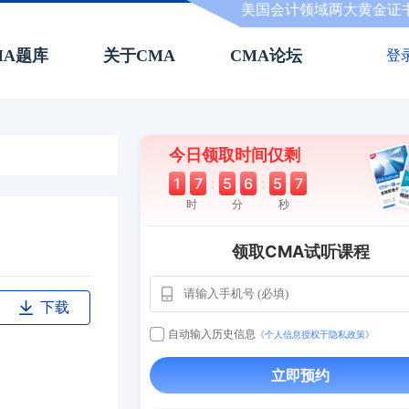
美国会计领域两大黄金证
MA题库
关于CMA
CMA论坛
登
今日领取时间仅剩
1
7
:
5
6
:
5
6
时
分
秒
领取CMA试听课程
下载
用户163
1天前
112****290
自动输入历史信息
《个人信息授权于隐私政策》
1 天
**AoZ
130****8017
立即预约
用户651
127****21
2024-11-1