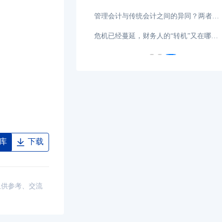
CMA分享：我的良师益友
0
cma持证者分享：创造IMA记忆
0
库
下载
仅供参考、交流