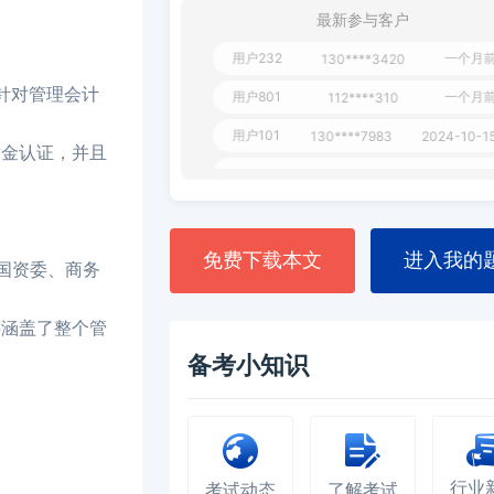
用户349
130****9630
2024-11-15
最新参与客户
用户232
一个月前
130****3420
用户801
一个月前
112****310
出的针对管理会计
用户101
130****7983
2024-10-15
黄金认证，并且
**dAB
130****2737
2024-10-10
用户987
130****6344
2024-09-13
用户279
130****8868
2024-08-21
免费下载本文
进入我的
国资委、商务
还涵盖了整个管
备考小知识
行业
考试动态
了解考试