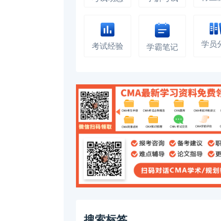
学员
考试经验
学霸笔记
搜索标签